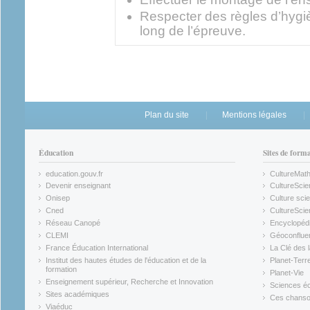
Respecter des règles d’hygiè
long de l’épreuve.
Plan du site
Mentions légales
Éducation
Sites de form
education.gouv.fr
CultureMat
(link is external)
(link is ex
Devenir enseignant
CultureScie
(link is external)
(link is ex
Onisep
Culture scie
(link is external)
Cned
CultureSci
(link is external)
(link is ex
Réseau Canopé
Encyclopédi
(link is external)
(link is ex
CLEMI
Géoconflue
(link is external)
(link is ex
France Éducation International
La Clé des 
(link is external)
(link is ex
Institut des hautes études de l'éducation et de la
Planet-Terr
(link is ex
formation
Planet-Vie
(link is external)
(link is ex
Enseignement supérieur, Recherche et Innovation
Sciences éc
(link is external)
(link is ex
Sites académiques
Ces chansons
(link is external)
(link is ex
Viaéduc