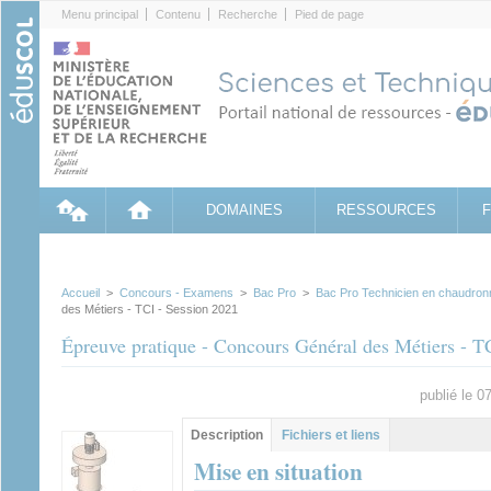
Cookies management panel
Menu principal
Contenu
Recherche
Pied de page
DOMAINES
RESSOURCES
Accueil
>
Concours - Examens
>
Bac Pro
>
Bac Pro Technicien en chaudronne
des Métiers - TCI - Session 2021
Épreuve pratique - Concours Général des Métiers - T
publié le 
Groupe principal
Description
(onglet
Fichiers et liens
actif)
Mise en situation