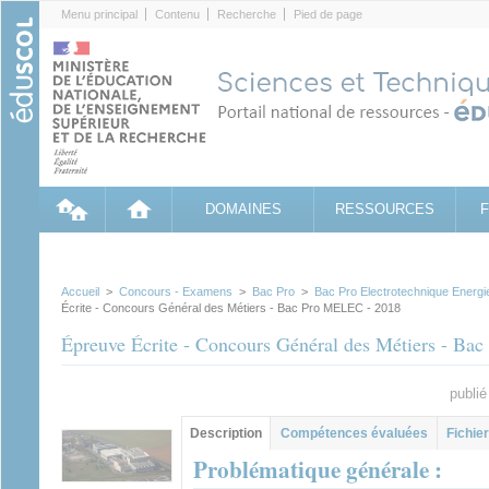
Cookies management panel
Menu principal
Contenu
Recherche
Pied de page
DOMAINES
RESSOURCES
Accueil
>
Concours - Examens
>
Bac Pro
>
Bac Pro Electrotechnique Ener
Écrite - Concours Général des Métiers - Bac Pro MELEC - 2018
Épreuve Écrite - Concours Général des Métiers - B
publié
Groupe principal
Description
(onglet
Compétences évaluées
Fichier
actif)
Problématique générale :