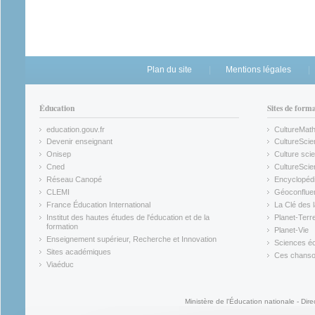
Plan du site
Mentions légales
Éducation
Sites de form
education.gouv.fr
CultureMat
(link is external)
(link is ex
Devenir enseignant
CultureScie
(link is external)
(link is ex
Onisep
Culture scie
(link is external)
Cned
CultureSci
(link is external)
(link is ex
Réseau Canopé
Encyclopédi
(link is external)
(link is ex
CLEMI
Géoconflue
(link is external)
(link is ex
France Éducation International
La Clé des 
(link is external)
(link is ex
Institut des hautes études de l'éducation et de la
Planet-Terr
(link is ex
formation
Planet-Vie
(link is external)
(link is ex
Enseignement supérieur, Recherche et Innovation
Sciences éc
(link is external)
(link is ex
Sites académiques
Ces chansons
(link is external)
(link is ex
Viaéduc
(link is external)
Ministère de l'Éducation nationale - Dire