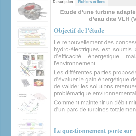
Groupe principal
Description
(onglet
Fichiers et liens
actif)
Etude d’une turbine adapté
d’eau dite VLH (
Objectif de l’étude
Le renouvellement des concess
hydro-électriques est soumis
d’efficacité énergétique 
l’environnement.
Les différentes parties proposé
d’évaluer le gain énergétique d
de valider les solutions retenue
problématique environnemental
Comment maintenir un débit min
d’un parc de turbines totaleme
Le questionnement porte sur