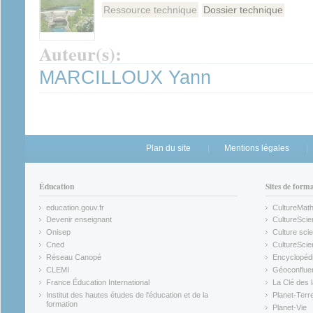
Ressource technique
Dossier technique
Auteur(s):
MARCILLOUX Yann
Plan du site
Mentions légales
Éducation
Sites de form
education.gouv.fr
CultureMat
(link is external)
(link is ex
Devenir enseignant
CultureScie
(link is external)
(link is ex
Onisep
Culture scie
(link is external)
Cned
CultureSci
(link is external)
(link is ex
Réseau Canopé
Encyclopédi
(link is external)
(link is ex
CLEMI
Géoconflue
(link is external)
(link is ex
France Éducation International
La Clé des 
(link is external)
(link is ex
Institut des hautes études de l'éducation et de la
Planet-Terr
(link is ex
formation
Planet-Vie
(link is external)