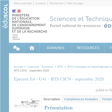
Cookies management panel
Menu principal
Contenu
Recherche
Pied de page
DOMAINES
RESSOURCES
Accueil
>
Concours - Examens
>
BTS
>
BTS Conception et Industrialisation
BTS CICN - septembre 2020
Épreuve E4 - U41 - BTS CICN - septembre 2020
publié le 
Groupe principal
Description
(onglet
Compétences évaluées
Fichier
actif)
Présentation