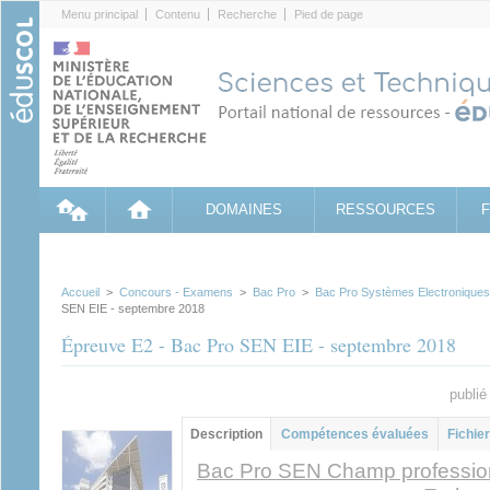
Cookies management panel
Menu principal
Contenu
Recherche
Pied de page
DOMAINES
RESSOURCES
Accueil
>
Concours - Examens
>
Bac Pro
>
Bac Pro Systèmes Electronique
SEN EIE - septembre 2018
Épreuve E2 - Bac Pro SEN EIE - septembre 2018
publié
Groupe principal
Description
(onglet
Compétences évaluées
Fichier
actif)
Bac Pro SEN Champ professionn