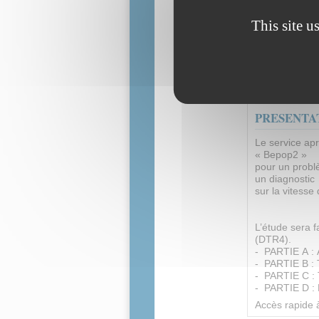
This site u
En vol station
à la même vit
font via un sm
PRESENTA
Le service ap
« Bepop2 »
pour un problè
un diagnostic
sur la vitesse
L’étude sera f
(DTR4).
- PARTIE A :
- PARTIE B : 
- PARTIE C : 
- PARTIE D : 
Accès rapide 