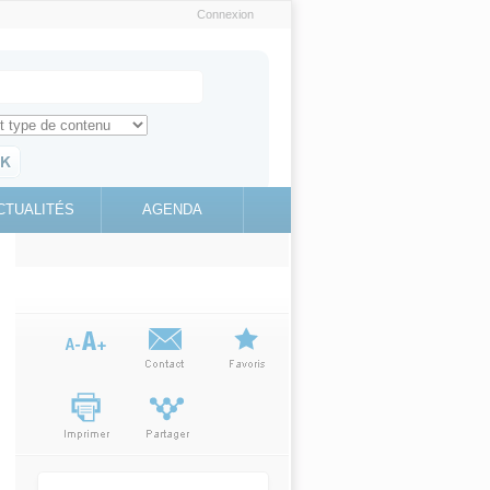
Connexion
e recherche
ch for
ez toute l'information sur le site
education.gouv.fr
CTUALITÉS
AGENDA
(link is
external)