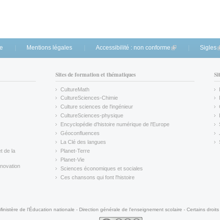
te
Mentions légales
Accessibilité : non conforme
(link is external)
Sigles
(
Sites de formation et thématiques
Si
CultureMath
(link is external)
CultureSciences-Chimie
(link is external)
Culture sciences de l'ingénieur
CultureSciences-physique
(link is external)
Encyclopédie d'histoire numérique de l'Europe
(link is external)
Géoconfluences
(link is external)
La Clé des langues
(link is external)
t de la
Planet-Terre
(link is external)
Planet-Vie
(link is external)
novation
Sciences économiques et sociales
(link is external)
Ces chansons qui font l'histoire
(link is external)
Ministère de l'Éducation nationale - Direction générale de l'enseignement scolaire - Certains droits