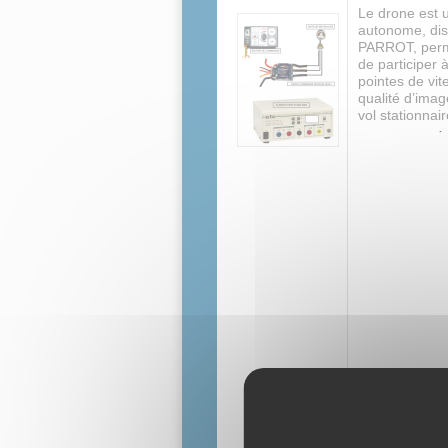
Le drone est 
autonome, dis
PARROT, perme
de participer 
pointes de vit
qualité d’imag
vol stationnai