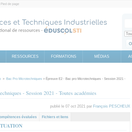
Pied de page
Votr
Sear
Retrouv
RESSOURCES
FORMATIONS
MÉDIAS
A
o
>
Bac Pro Microtechniques
> Épreuve E2 - Bac pro Microtechniques - Session 2021 -
echniques - Session 2021 - Toutes académies
publié le 07 oct 2021 par
François PESCHEUX
l
let
ompétences évaluées
Fichiers et liens
ITUATION