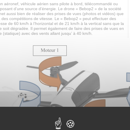
un aéronef, véhicule aérien sans pilote à bord, télécommandé ou
posant d’une source d’énergie. Le drone « Bebop2 » de la société
t aussi bien de réaliser des prises de vues (photos et vidéos) que
à des compétitions de vitesse. Le « Bebop2 » peut effectuer des
esse de 60 km/h à l’horizontal et de 21 km/h à la vertical sans que la
e soit dégradée. Il permet également de faire des prises de vues en
re (statique) avec des vents allant jusqu’ à 40 km/h.