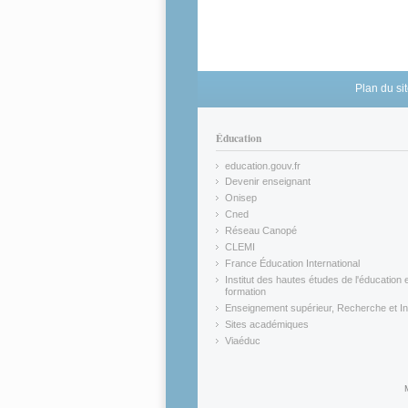
Plan du si
Éducation
education.gouv.fr
(link is external)
Devenir enseignant
(link is external)
Onisep
(link is external)
Cned
(link is external)
Réseau Canopé
(link is external)
CLEMI
(link is external)
France Éducation International
(link is external)
Institut des hautes études de l'éducation e
formation
(link is external)
Enseignement supérieur, Recherche et In
(link is external)
Sites académiques
(link is external)
Viaéduc
(link is external)