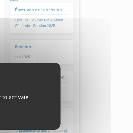
Épreuves de la session
Épreuve E2 - Bac Pro Aviation
Générale - Session 2025
Session
juin 2025
Formation(s) concernée(s)
Bac Pro Aviation générale
 to activate
Domaine
Maintenance des véhicules et