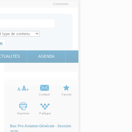
Connexion
e recherche
ch for
ez toute l'information sur le site
education.gouv.fr
CTUALITÉS
AGENDA
(link is
external)
Bac Pro Aviation Générale - Session
2025