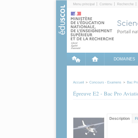
Cookies management panel
Menu principal
Contenu
Recherche
DOMAINES
Accueil
>
Concours - Examens
>
Bac Pr
Épreuve E2 - Bac Pro Aviati
Groupe principa
Description
(ong
F
actif)