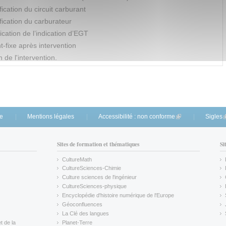
fication du circuit carburant
fication du carburateur
fication de l’indication d’EGT
t-fixe après intervention
 de l'intervention.
te
Mentions légales
Accessibilité : non conforme
(link is external)
Sigles
(
Sites de formation et thématiques
Si
CultureMath
(link is external)
CultureSciences-Chimie
(link is external)
Culture sciences de l'ingénieur
CultureSciences-physique
(link is external)
Encyclopédie d'histoire numérique de l'Europe
(link is external)
Géoconfluences
(link is external)
La Clé des langues
(link is external)
t de la
Planet-Terre