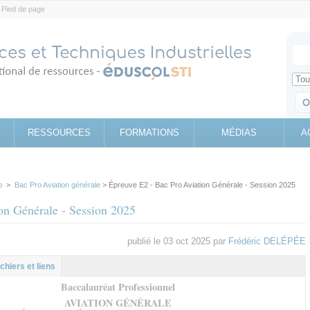
Pied de page
Votr
Sear
Retrouv
RESSOURCES
FORMATIONS
MÉDIAS
A
o
>
Bac Pro Aviation générale
> Épreuve E2 - Bac Pro Aviation Générale - Session 2025
on Générale - Session 2025
publié le 03 oct 2025 par
Frédéric DELÉPÉE
l
let
ichiers et liens
Baccalauréat Professionnel
AVIATION GÉNÉRALE