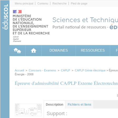
Cookies management panel
Menu principal
Contenu
Recherche
Pied de page
DOMAINES
RESSOURCES
Accueil
>
Concours - Examens
>
CAPLP
>
CAPLP Génie électrique
> Épreuve
Énergie - 2008
Épreuve d'admissibilité CA/PLP Externe Électrotechn
Groupe principal
Description
(onglet
Fichiers et liens
actif)
Support :