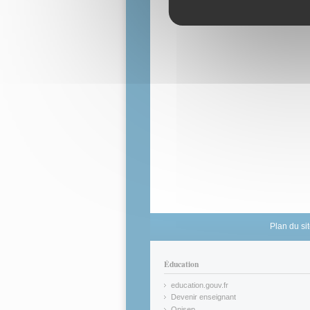
Plan du si
Éducation
education.gouv.fr
(link is external)
Devenir enseignant
(link is external)
Onisep