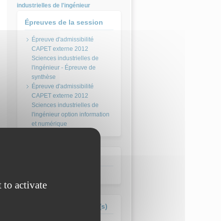
industrielles de l'ingénieur
Épreuves de la session
Épreuve d'admissibilité
CAPET externe 2012
Sciences industrielles de
l'ingénieur - Épreuve de
synthèse
Épreuve d'admissibilité
CAPET externe 2012
Sciences industrielles de
l'ingénieur option information
et numérique
Session
2012
 to activate
Formation(s) concernée(s)