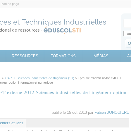
Pied de page
Votr
Sear
Retrouv
RESSOURCES
FORMATIONS
MÉDIAS
A
>
CAPET Sciences Industrielles de l'Ingénieur (SII)
> Épreuve d'admissibilité CAPET
énieur option information et numérique
T externe 2012 Sciences industrielles de l'ingénieur option
publié le 15 oct 2013 par
Fabien JONQUIERE
l
let
ichiers et liens