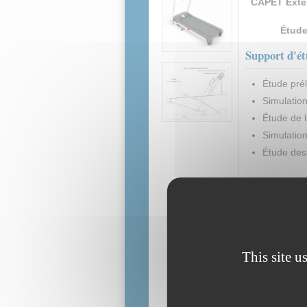
CAPET Exter
Étude
Support d'é
Étude pré
Simulation
Étude de l
Simulatio
​Étude des
This site u