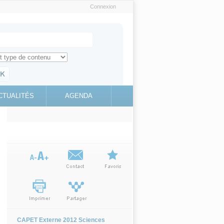
Connexion
e recherche
ch for
ez toute l'information sur le site
education.gouv.fr
CTUALITÉS
AGENDA
(link is
external)
CAPET Externe 2012 Sciences