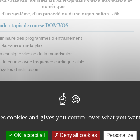
ne Sciences industrielles de l'ingénieur option information et
numérique
 d'un système, d'un procédé ou d'une organisation - 5h
tude : tapis de course DOMYOS
liminaire des programmes d'entraînement
 de course sur le plat
a consigne vitesse de la motorisation
n de course avec fréquence cardiaque cible
 cycles d'inclinaison
ses cookies and gives you control over what you want
OK, accept all
Deny all cookies
Personalize