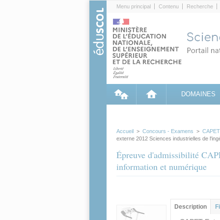
Cookies management panel
Menu principal
Contenu
Recherche
DOMAINES
Accueil
>
Concours - Examens
>
CAPET
externe 2012 Sciences industrielles de l'ing
Épreuve d'admissibilité CAPE
information et numérique
Groupe principa
Description
(ong
F
actif)