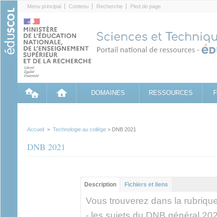
Cookies management panel
Menu principal
Contenu
Recherche
Pied de page
DOMAINES
RESSOURCES
Accueil
>
Technologie au collège
> DNB 2021
DNB 2021
Groupe principal
Description
(onglet
Fichiers et liens
actif)
Vous trouverez dans la rubrique 
- les sujets du DNB général 20