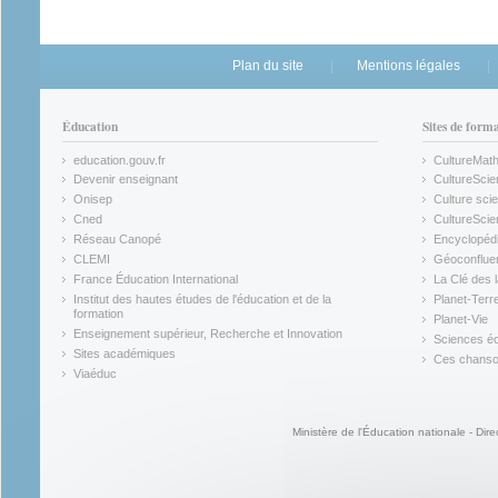
Plan du site
Mentions légales
Éducation
Sites de form
education.gouv.fr
CultureMat
(link is external)
(link is ex
Devenir enseignant
CultureScie
(link is external)
(link is ex
Onisep
Culture scie
(link is external)
Cned
CultureSci
(link is external)
(link is ex
Réseau Canopé
Encyclopédi
(link is external)
(link is ex
CLEMI
Géoconflue
(link is external)
(link is ex
France Éducation International
La Clé des 
(link is external)
(link is ex
Institut des hautes études de l'éducation et de la
Planet-Terr
(link is ex
formation
Planet-Vie
(link is external)
(link is ex
Enseignement supérieur, Recherche et Innovation
Sciences éc
(link is external)
(link is ex
Sites académiques
Ces chansons
(link is external)
(link is ex
Viaéduc
(link is external)
Ministère de l'Éducation nationale - Dire