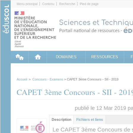
Cookies management panel
Menu principal
Contenu
Recherche
Pied de page
DOMAINES
RESSOURCES
Accueil
>
Concours - Examens
> CAPET 3ème Concours - SII - 2019
CAPET 3ème Concours - SII - 201
publié le 12 Mar 2019 p
Groupe principal
Description
(onglet
Fichiers et liens
actif)
Le CAPET 3ème Concours de sc