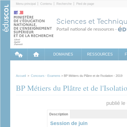
Cookies management panel
Menu principal
Contenu
Recherche
Pied de page
DOMAINES
RESSOURCES
Accueil
>
Concours - Examens
> BP Métiers du Plâtre et de l'Isolation - 2019
BP Métiers du Plâtre et de l'Isolati
publié l
Groupe principal
Description
(onglet
actif)
Session de juin