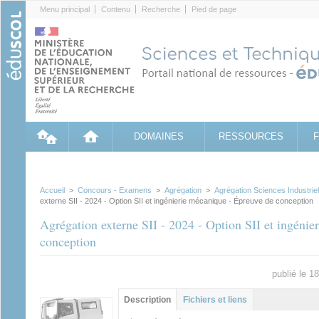
Cookies management panel
Menu principal
Contenu
Recherche
Pied de page
DOMAINES
RESSOURCES
Accueil
>
Concours - Examens
>
Agrégation
>
Agrégation Sciences Industriel
externe SII - 2024 - Option SII et ingénierie mécanique - Épreuve de conception
Agrégation externe SII - 2024 - Option SII et ingéni
conception
publié le 1
Groupe principal
Description
(onglet
Fichiers et liens
actif)