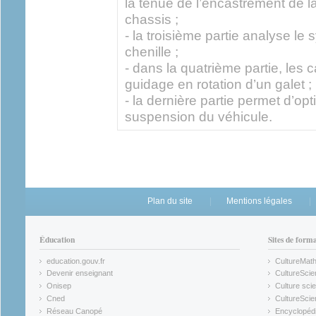
la tenue de l’encastrement de l
chassis ;
- la troisième partie analyse le
chenille ;
- dans la quatrième partie, les 
guidage en rotation d’un galet ;
- la dernière partie permet d’op
suspension du véhicule.
Plan du site
Mentions légales
Éducation
Sites de form
education.gouv.fr
CultureMat
(link is external)
(link is ex
Devenir enseignant
CultureScie
(link is external)
(link is ex
Onisep
Culture scie
(link is external)
Cned
CultureSci
(link is external)
(link is ex
Réseau Canopé
Encyclopédi