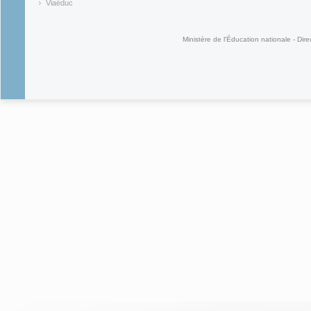
(link is ex
Viaéduc
(link is external)
Ministère de l'Éducation nationale - Dire