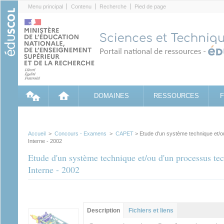
Cookies management panel
Menu principal
Contenu
Recherche
Pied de page
DOMAINES
RESSOURCES
Accueil
>
Concours - Examens
>
CAPET
> Etude d'un système technique et/
Interne - 2002
Etude d'un système technique et/ou d'un processus 
Interne - 2002
Groupe principal
Description
(onglet
Fichiers et liens
actif)