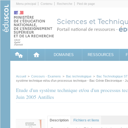
Cookies management panel
Menu principal
Contenu
Recherche
Pied de page
DOMAINES
RESSOURCES
Accueil
>
Concours - Examens
>
Bac technologique
>
Bac Technologique STI
système technique et/ou d'un processus technique - Bac Génie Electronique - Jui
Etude d'un système technique et/ou d'un processus te
Juin 2005 Antilles
Groupe principal
Description
(onglet
Fichiers et liens
actif)