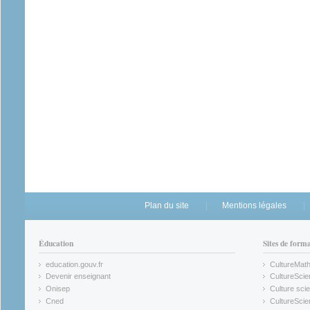
Plan du site
Mentions légales
Éducation
Sites de form
education.gouv.fr
CultureMat
(link is external)
(link is ex
Devenir enseignant
CultureScie
(link is external)
(link is ex
Onisep
Culture scie
(link is external)
Cned
CultureSci