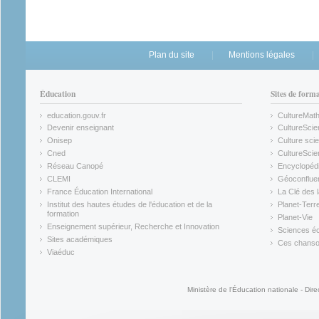
Plan du site
Mentions légales
Éducation
Sites de form
education.gouv.fr
CultureMat
(link is external)
(link is ex
Devenir enseignant
CultureScie
(link is external)
(link is ex
Onisep
Culture scie
(link is external)
Cned
CultureSci
(link is external)
(link is ex
Réseau Canopé
Encyclopédi
(link is external)
(link is ex
CLEMI
Géoconflue
(link is external)
(link is ex
France Éducation International
La Clé des 
(link is external)
(link is ex
Institut des hautes études de l'éducation et de la
Planet-Terr
(link is ex
formation
Planet-Vie
(link is external)
(link is ex
Enseignement supérieur, Recherche et Innovation
Sciences éc
(link is external)
(link is ex
Sites académiques
Ces chansons
(link is external)
(link is ex
Viaéduc
(link is external)
Ministère de l'Éducation nationale - Dire