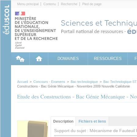
Cookies management panel
Menu principal
Contenu
Recherche
Pied de page
DOMAINES
RESSOURCES
Accueil
>
Concours - Examens
>
Bac technologique
>
Bac Technologique STI
Constructions - Bac Génie Mécanique - Novembre 2009 Nouvelle Calédonie
Etude des Constructions - Bac Génie Mécanique - N
Groupe principal
Description
(onglet
Fichiers et liens
actif)
Support du sujet : Mécanisme de Fauteuil