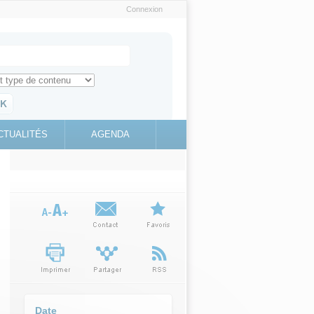
Connexion
e recherche
ch for
ez toute l'information sur le site
education.gouv.fr
CTUALITÉS
AGENDA
(link is
external)
Date