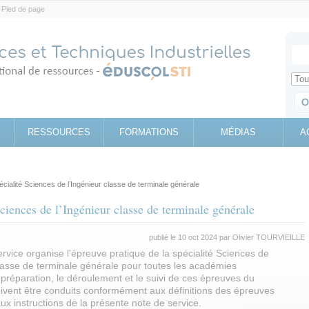
Pied de page
Votr
Sear
Retrouv
RESSOURCES
FORMATIONS
MÉDIAS
A
cialité Sciences de l’Ingénieur classe de terminale générale
ciences de l’Ingénieur classe de terminale générale
publié le 10 oct 2024 par
Olivier TOURVIEILLE
rvice organise l'épreuve pratique de la spécialité Sciences de
classe de terminale générale pour toutes les académies
préparation, le déroulement et le suivi de ces épreuves du
ivent être conduits conformément aux définitions des épreuves
ux instructions de la présente note de service.