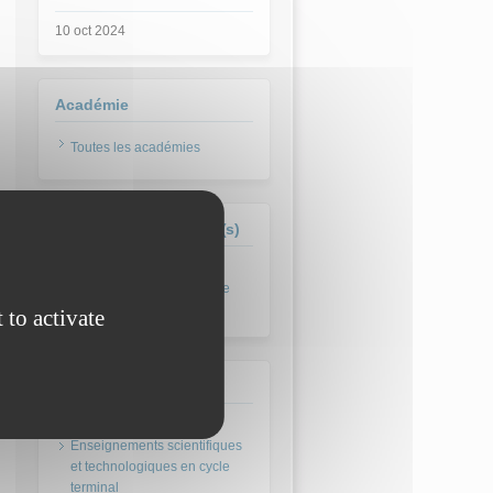
10 oct 2024
Académie
Toutes les académies
Formation(s) concernée(s)
Spécialité SI - Sciences de
l'Ingénieur
 to activate
Domaine
Enseignements scientifiques
et technologiques en cycle
terminal