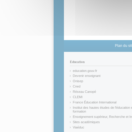
Plan du si
Éducation
education.gouv.fr
(link is external)
Devenir enseignant
(link is external)
Onisep
(link is external)
Cned
(link is external)
Réseau Canopé
(link is external)
CLEMI
(link is external)
France Éducation International
(link is external)
Institut des hautes études de l'éducation e
formation
(link is external)
Enseignement supérieur, Recherche et In
(link is external)
Sites académiques
(link is external)
Viaéduc
(link is external)