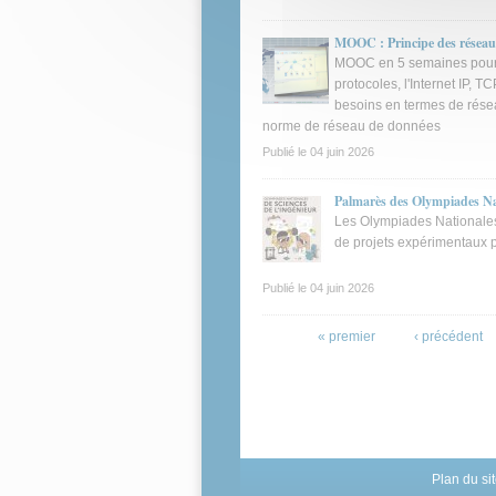
MOOC : Principe des réseau
MOOC en 5 semaines pour c
protocoles, l'Internet IP, T
besoins en termes de résea
norme de réseau de données
Publié le
04 juin 2026
Palmarès des Olympiades Nat
Les Olympiades Nationales 
de projets expérimentaux 
Publié le
04 juin 2026
Pages
« premier
‹ précédent
Plan du si