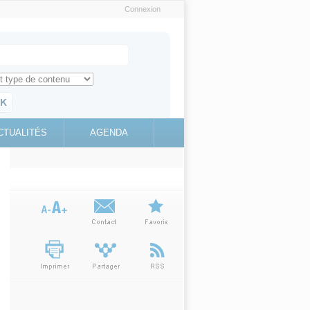
Connexion
e recherche
ch for
ez toute l'information sur le site
education.gouv.fr
CTUALITÉS
AGENDA
(link is
external)