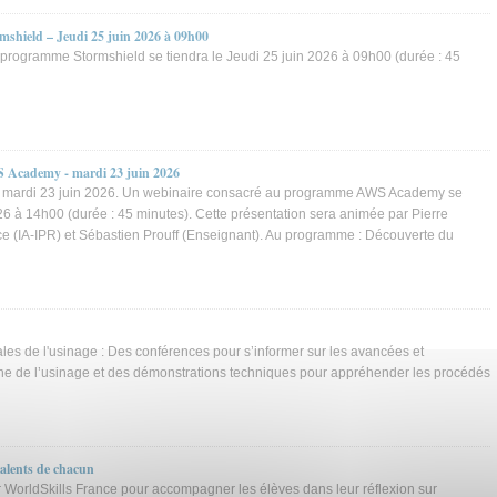
rmshield – Jeudi 25 juin 2026 à 09h00
programme Stormshield se tiendra le Jeudi 25 juin 2026 à 09h00 (durée : 45
S Academy - mardi 23 juin 2026
mardi 23 juin 2026. Un webinaire consacré au programme AWS Academy se
026 à 14h00 (durée : 45 minutes). Cette présentation sera animée par Pierre
ce (IA-IPR) et Sébastien Prouff (Enseignant). Au programme : Découverte du
ales de l'usinage : Des conférences pour s’informer sur les avancées et
ne de l’usinage et des démonstrations techniques pour appréhender les procédés
talents de chacun
WorldSkills France pour accompagner les élèves dans leur réflexion sur