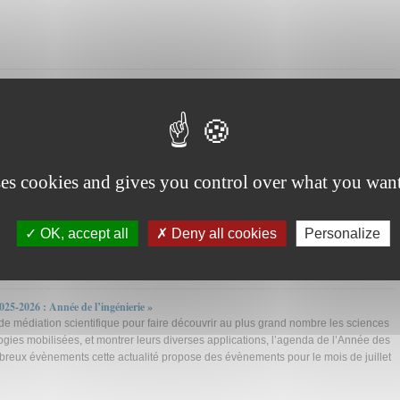
la prochaine édition
ses cookies and gives you control over what you want
6
ie 4.0
OK, accept all
Deny all cookies
Personalize
025-2026 : Année de l’ingénierie »
 médiation scientifique pour faire découvrir au plus grand nombre les sciences
logies mobilisées, et montrer leurs diverses applications, l’agenda de l’Année des
breux évènements cette actualité propose des évènements pour le mois de juillet