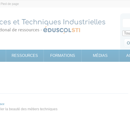
Pied de page
Votr
Sear
Retrouv
RESSOURCES
FORMATIONS
MÉDIAS
A
nce
ller la beauté des métiers techniques