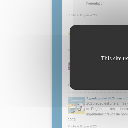
l’orientation
Publié le
08 juin 2026
Prix La main à la pâte 2027
Appel à candidatures pour 
Publié le
08 juin 2026
This site u
Tech for Industry Show 202
Le rendez-vous de l’industr
Publié le
08 juin 2026
Agenda juillet 2026 pour « 2
2025-2026 est une année de
de l’ingénierie, les techno
ingénieries prévoit de nom
2026
Publié le
08 juin 2026