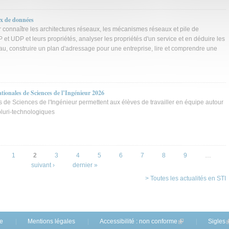
x de données
onnaître les architectures réseaux, les mécanismes réseaux et pile de
CP et UDP et leurs propriétés, analyser les propriétés d'un service et en déduire les
u, construire un plan d'adressage pour une entreprise, lire et comprendre une
ionales de Sciences de l’Ingénieur 2026
de Sciences de l'Ingénieur permettent aux élèves de travailler en équipe autour
pluri-technologiques
1
2
3
4
5
6
7
8
9
…
suivant ›
dernier »
> Toutes les actualités en STI
te
Mentions légales
Accessibilité : non conforme
(link is external)
Sigles
(