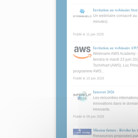
Invitation au webinaire Sto
Un webinaire consacré au 
minutes)
Publié le
11 juin 2026
Invitation au webinaire AW
Webinaire AWS Academy - 
tiendra le mardi 23 juin 2
Tschirhart (AWS), Luc Prin
programme AWS...
Publié le
10 juin 2026
Intercut 2026
Les rencontres internation
innovations dans le domai
innovants.
Publié le
08 juin 2026
Mission future - Révéler les 
Ressources proposées par 