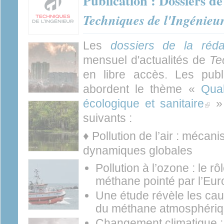
Publication : Dossiers de
Techniques de l'Ingénieu
Les
dossiers de la réda
mensuel d'actualités de
Te
en libre accès. Les publ
abordent le thème «
Qual
écologique et sanitaire
(link i
» 
suivants :
♦ Pollution de l’air : mécan
dynamiques globales
Pollution à l’ozone : le 
méthane pointé par l’Eu
Une étude révèle les ca
du méthane atmosphériq
Changement climatique :