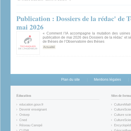
Publication : Dossiers de la rédac' de 
mai 2026
« Comment l’IA accompagne la mutation des usines »
publication de mai 2026 des Dossiers de la rédac’ et sé
de thèses de l’Observatoire des thèses
Actualité
Plan du site
Mentions légales
Éducation
Sites de form
education.gouv.fr
CultureMat
(link is external)
(link is ex
Devenir enseignant
CultureScie
(link is external)
(link is ex
Onisep
Culture scie
(link is external)
Cned
CultureSci
(link is external)
(link is ex
Réseau Canopé
Encyclopédi
(link is external)
(link is ex
CLEMI
Géoconflue