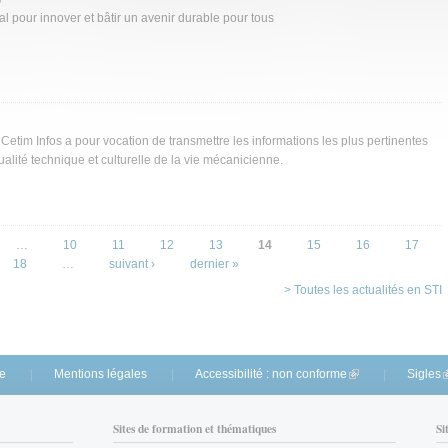
l pour innover et bâtir un avenir durable pour tous
etim Infos a pour vocation de transmettre les informations les plus pertinentes
tualité technique et culturelle de la vie mécanicienne.
…
10
11
12
13
14
15
16
17
18
…
suivant ›
dernier »
> Toutes les actualités en STI
te
Mentions légales
Accessibilité : non conforme
(link is external)
Sigles
(
Sites de formation et thématiques
Si