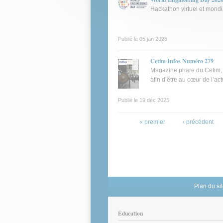
Hackathon virtuel et mondia
Publié le
05 jan 2026
Cetim Infos Numéro 279
Magazine phare du Cetim, C
afin d’être au cœur de l’ac
Publié le
19 déc 2025
Pages
« premier
‹ précédent
Plan du si
Éducation