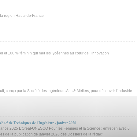
 la région Hauts-de-France
l et 100 % féminin qui met les lycéennes au cœur de l’innovation
it, conçu par la Société des ingénieurs Arts & Métiers, pour découvrir l’industrie
rédac' de Techniques de l'Ingénieur - janiver 2026
France 2025 L’Oréal-UNESCO Pour les Femmes et la Science : entretien avec 6
icles de la publication de janvier 2026 des Dossiers de la rédac’