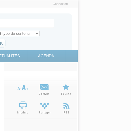
Connexion
e recherche
ch for
ez toute l'information sur le site
education.gouv.fr
CTUALITÉS
AGENDA
(link is
external)