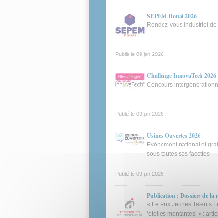
SEPEM Douai 2026
Rendez-vous industriel de
Publié le
09 jan 2026
Challenge InnovaTech 2026
Concours intergénérationne
Publié le
09 jan 2026
Usines Ouvertes 2026
Evénement national et gratu
sous toutes ses facettes
Publié le
09 jan 2026
Publication : Dossiers de la 
« Le Prix Jeunes Talents 
‘étoiles montantes’ » : art