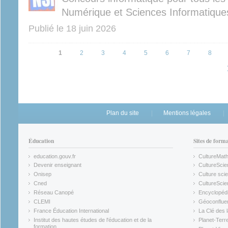
Numérique et Sciences Informatique
Publié le
18 juin 2026
Pages
1
2
3
4
5
6
7
8
Plan du site
Mentions légales
Éducation
Sites de form
education.gouv.fr
CultureMat
(link is external)
(link is ex
Devenir enseignant
CultureScie
(link is external)
(link is ex
Onisep
Culture scie
(link is external)
Cned
CultureSci
(link is external)
(link is ex
Réseau Canopé
Encyclopédi
(link is external)
(link is ex
CLEMI
Géoconflue
(link is external)
(link is ex
France Éducation International
La Clé des 
(link is external)
(link is ex
Institut des hautes études de l'éducation et de la
Planet-Terr
(link is ex
formation