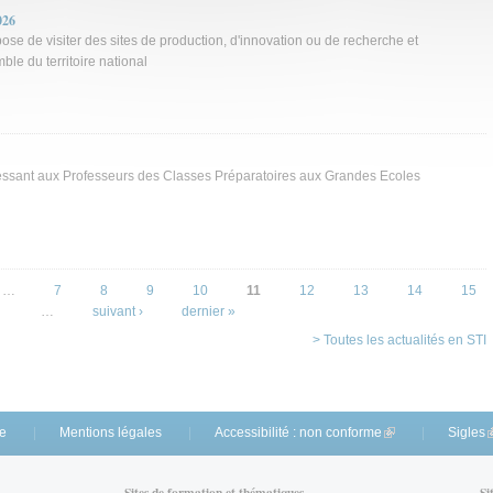
026
se de visiter des sites de production, d'innovation ou de recherche et
le du territoire national
ressant aux Professeurs des Classes Préparatoires aux Grandes Ecoles
…
7
8
9
10
11
12
13
14
15
…
suivant ›
dernier »
> Toutes les actualités en STI
te
Mentions légales
Accessibilité : non conforme
(link is external)
Sigles
(
Sites de formation et thématiques
Si