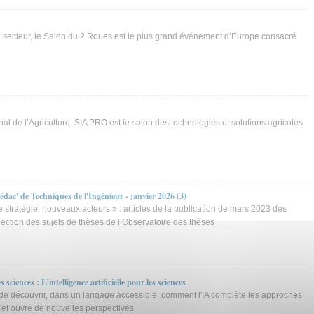
e secteur, le Salon du 2 Roues est le plus grand événement d’Europe consacré
nal de l’Agriculture, SIA’PRO est le salon des technologies et solutions agricoles
rédac' de Techniques de l'Ingénieur - janvier 2026 (3)
 stratégie, nouveaux acteurs » : articles de la publication de mars 2023 des
lection des sujets de thèses de l’Observatoire des thèses
ciences : L’intelligence artificielle pour les sciences
de découvrir, dans un langage accessible, comment l'IA complète les approches
 et ouvre de nouvelles perspectives