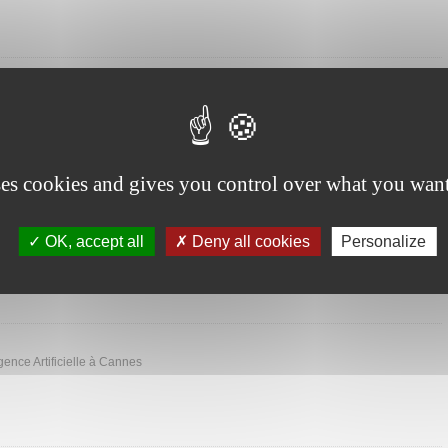
 les attaques physiques - IMT
ues physiques, ensemble des techniques exploitant le fonctionnement d'un
re la sécurité, et comment s'en protéger
ses cookies and gives you control over what you want
5-2026 : Année de l’ingénierie »
 médiation scientifique pour faire découvrir au plus grand nombre les sciences
logies mobilisées, et montrer leurs diverses applications, l’agenda de l’Année des
OK, accept all
Deny all cookies
Personalize
mbreux évènements cette actualité propose des évènements pour le mois de mars
igence Artificielle à Cannes