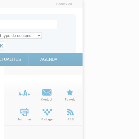
Connexion
e recherche
ch for
ez toute l'information sur le site
education.gouv.fr
CTUALITÉS
AGENDA
(link is
external)