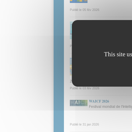
Publié le
05 fév 2026
MOOC : Sécurité matérielle,
MOOC présentant les attaq
circuit pour en compromett
Publié le
03 fév 2026
This site u
Agenda mars 2026 pour « 202
2025-2026 est une année de
de l’ingénierie, les techno
ingénieries prévoit de no
2026
Publié le
03 fév 2026
WAICF 2026
Festival mondial de l'Intell
Publié le
31 jan 2026