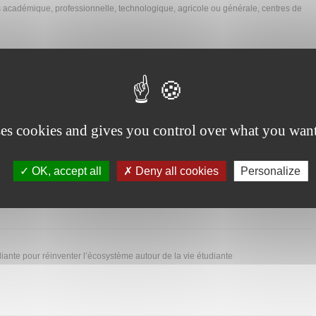
 académique, professionnelle, technologique, agricole ou générale, centres de
lage le 18 mars
ses cookies and gives you control over what you want
érique des données et du recyclage des équipements
OK, accept all
Deny all cookies
Personalize
iante pour réinventer l’écosystème autour de la vie étudiante