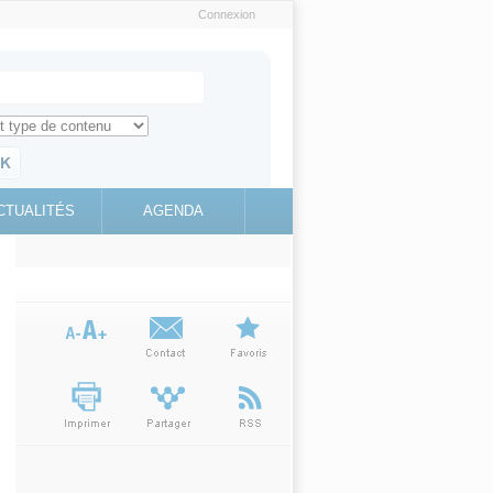
Connexion
e recherche
ch for
ez toute l'information sur le site
education.gouv.fr
CTUALITÉS
AGENDA
(link is
external)