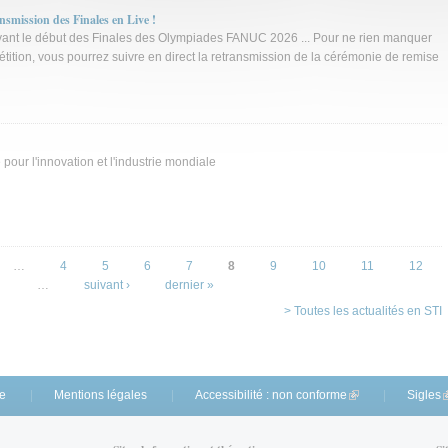
mission des Finales en Live !
vant le début des Finales des Olympiades FANUC 2026 ... Pour ne rien manquer
étition, vous pourrez suivre en direct la retransmission de la cérémonie de remise
our l'innovation et l'industrie mondiale
…
4
5
6
7
8
9
10
11
12
…
suivant ›
dernier »
> Toutes les actualités en STI
te
Mentions légales
Accessibilité : non conforme
(link is external)
Sigles
(