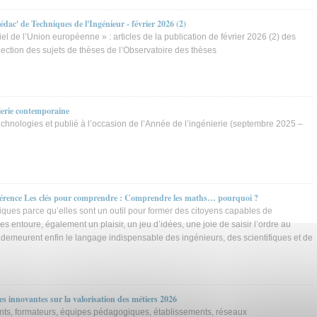
rédac' de Techniques de l'Ingénieur - février 2026 (2)
riel de l’Union européenne » : articles de la publication de février 2026 (2) des
lection des sujets de thèses de l’Observatoire des thèses
ierie contemporaine
technologies et publié à l’occasion de l’Année de l’ingénierie (septembre 2025 –
férence Les clés pour comprendre : Comprendre les maths… pourquoi ?
ues parce qu’elles sont un outil pour former des citoyens capables de
 entoure, également un plaisir, un jeu d’idées, une joie de saisir l’ordre au
s demeurent enfin le langage indispensable des ingénieurs, des scientifiques et de
 innovantes sur la valorisation des métiers 2026
ants, formateurs, équipes pédagogiques, établissements, réseaux