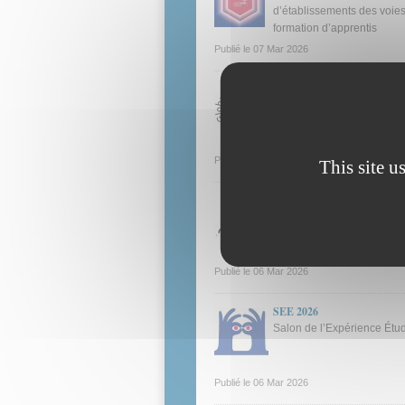
d’établissements des voies
formation d’apprentis
Publié le
07 Mar 2026
Global Recycling Day 2026
Journée mondiale du recyc
Publié le
06 Mar 2026
This site u
Digital Cleanup Day 2026
Journée du nettoyage num
Publié le
06 Mar 2026
SEE 2026
Salon de l’Expérience Étud
Publié le
06 Mar 2026