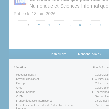
Numérique et Sciences Informatique
Publié le
18 juin 2026
Pages
1
2
3
4
5
6
7
8
Plan du site
Mentions légales
Éducation
Sites de form
education.gouv.fr
CultureMat
(link is external)
(link is ex
Devenir enseignant
CultureScie
(link is external)
(link is ex
Onisep
Culture scie
(link is external)
Cned
CultureSci
(link is external)
(link is ex
Réseau Canopé
Encyclopédi
(link is external)
(link is ex
CLEMI
Géoconflue
(link is external)
(link is ex
France Éducation International
La Clé des 
(link is external)
(link is ex
Institut des hautes études de l'éducation et de la
Planet-Terr
(link is ex
formation