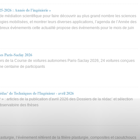
5-2026 : Année de l’ingénierie »
 médiation scientifique pour faire découvrir au plus grand nombre les sciences
logies mobilisées, et montrer leurs diverses applications, l’agenda de l’Année des
mbreux évènements cette actualité propose des évènements pour le mois de juin
es Paris-Saclay 2026
rs de la Course de voitures autonomes Paris-Saclay 2026, 24 voitures conçues
ne centaine de participants
rédac' de Techniques de l'Ingénieur - avril 2026
» : articles de la publication d'avril 2026 des Dossiers de la rédac’ et sélection
Observatoire des thèses
sturgie, l’évènement référent de la filière plasturgie, composites et caoutchoucs