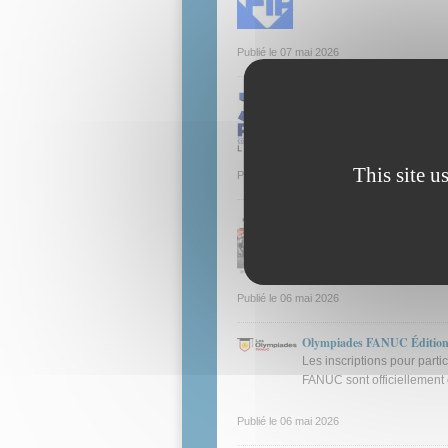
Publié le
07 mai 2026
3D PRINT Lyon 2026
L'événement référent de la
This site u
Publié le
07 mai 2026
Micronora - numéro 170
La revue MICRONORA INFOR
réussites à destination de
Publié le
06 mai 2026
Olympiades FANUC Édition
Les inscriptions pour part
FANUC sont officiellement 
Publié le
06 mai 2026