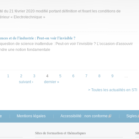
é du 21 février 2020 modifié portant définition et fixant les conditions de
érieur « Electrotechnique »
nces et de l’industrie : Peut-on voir l’invisible ?
uestion de science inattendue : Peut-on voir l’invisible ? L’occasion d'assouvir
endre une notion fondamentale
1
2
3
4
5
6
7
8
9
…
suivant ›
dernier »
> Toutes les actualités en STI
te
Mentions légales
Accessibilité : non conforme
(link is external)
Sigles
(
Sites de formation et thématiques
Si