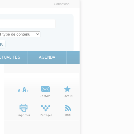
Connexion
e recherche
ch for
ez toute l'information sur le site
education.gouv.fr
CTUALITÉS
AGENDA
(link is
external)