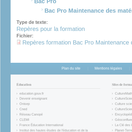
Bac Pro
Bac Pro Maintenance des matér
Type de texte:
Repères pour la formation
Fichier:
Repères formation Bac Pro Maintenance 
Plan du site
Mentions légales
Éducation
Sites de form
education.gouv.fr
CultureMat
(link is external)
(link is ex
Devenir enseignant
CultureScie
(link is external)
(link is ex
Onisep
Culture scie
(link is external)
Cned
CultureSci
(link is external)
(link is ex
Réseau Canopé
Encyclopédi
(link is external)
(link is ex
CLEMI
Géoconflue
(link is external)
(link is ex
France Éducation International
La Clé des 
(link is external)
(link is ex
Institut des hautes études de l'éducation et de la
Planet-Terr