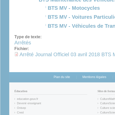
BTS MV - Motocycles
BTS MV - Voitures Particuli
BTS MV - Véhicules de Tran
Type de texte:
Arrêtés
Fichier:
Arrêté Journal Officiel 03 avril 2018 BTS 
Plan du site
Mentions légales
Éducation
Sites de form
education.gouv.fr
CultureMat
(link is external)
(link is ex
Devenir enseignant
CultureScie
(link is external)
(link is ex
Onisep
Culture scie
(link is external)
Cned
CultureSci