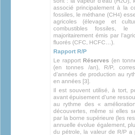
sont : la vapeur d'eau (H
O), 
2
associé principalement à la 
fossiles, le méthane (CH
) ess
4
agricoles (élevage et cultu
combustibles fossiles, le
majoritairement émis par l’agri
fluorés (CFC, HCFC…).
Rapport R/P
Le rapport
Réserves
(en tonn
(en tonnes /an), R/P, corre
d’années de production au ryt
en années [3].
Il est souvent utilisé, à tort, 
avant épuisement d’une ressour
au rythme des « amélioratio
découvertes, même si elles se
par la borne supérieure (les r
annuelle évolue également, plu
du pétrole, la valeur de R/P 