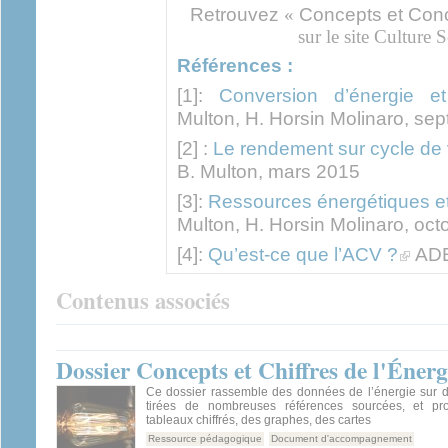
Retrouvez
«
Concepts et Conc
sur le site Culture
Références :
[1]:
Conversion d’énergie et 
Multon, H. Horsin Molinaro, se
[2] :
Le rendement sur cycle de 
B. Multon, mars 2015
[3]:
Ressources énergétiques et
Multon, H. Horsin Molinaro, oc
(link is 
[4]:
Qu’est-ce que l’ACV ?
AD
Contenus associés
Dossier Concepts et Chiffres de l'Énerg
Ce dossier rassemble des données de l’énergie sur di
tirées de nombreuses références sourcées, et p
tableaux chiffrés, des graphes, des cartes
Ressource pédagogique
Document d'accompagnement