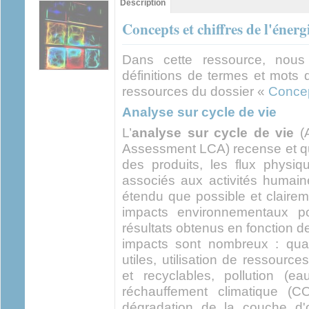
Description
(onglet
actif)
Concepts et chiffres de l'énerg
Dans cette ressource, nous
définitions de termes et mots 
ressources du dossier «
Concept
Analyse sur cycle de vie
L’
analyse sur cycle de vie
(A
Assessment LCA) recense et quan
des produits, les flux physiq
associés aux activités humain
étendu que possible et claireme
impacts environnementaux pot
résultats obtenus en fonction de 
impacts sont nombreux : quan
utiles, utilisation de ressourc
et recyclables, pollution (eau
réchauffement climatique (C
dégradation de la couche d'o