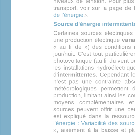
niveaux de tension. Pour plus
transport, voir sur la page de
(link is external)
de l’énergie
.
Source d'énergie intermittent
Certaines sources électriques
une production électrique
vari
« au fil de ») des conditions
jour/nuit. C'est tout particuliè
photovoltaïque (au fil du vent o
les installations hydroélectriqu
d'
intermittentes
. Cependant le
n'est pas une contrainte abs
météorologiques permettent d'
production, limitant ainsi les c
moyens complémentaires et 
sources peuvent offrir une cer
est expliqué dans la ressour
l'énergie : Variabilité des sou
», aisément à la baisse et plu