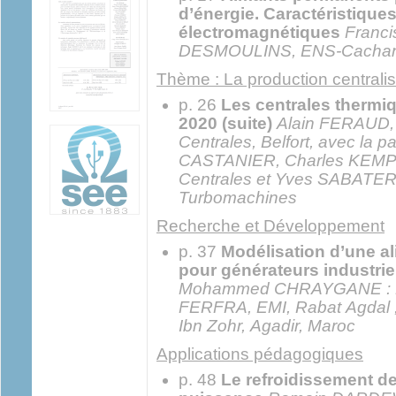
d’énergie. Caractéristique
électromagnétiques
Franci
DESMOULINS, ENS-Cacha
Thème : La production centralisé
p. 26
Les centrales thermi
2020 (suite)
Alain FERAUD
Centrales, Belfort, avec la p
CASTANIER, Charles KEM
Centrales et Yves SABAT
Turbomachines
Recherche et Développement
p. 37
Modélisation d’une al
pour générateurs industri
Mohammed CHRAYGANE : E
FERFRA, EMI, Rabat Agdal ;
Ibn Zohr, Agadir, Maroc
Applications pédagogiques
p. 48
Le refroidissement d