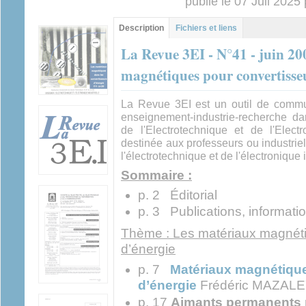
publié le 07 Juil 2025
Contenu principal
Description
(onglet
Fichiers et liens
actif)
La Revue 3EI - N°41 - juin 20
magnétiques pour convertisse
La Revue 3EI est un outil de commun
enseignement-industrie-recherche d
de l'Electrotechnique et de l'Elect
destinée aux professeurs ou industrie
l'électrotechnique et de l'électronique i
Sommaire :
p. 2 Éditorial
p. 3 Publications, informati
Thème : Les matériaux magnéti
d’énergie
p. 7
Matériaux magnétique
d’énergie
Frédéric MAZALE
p. 17
Aimants permanents 