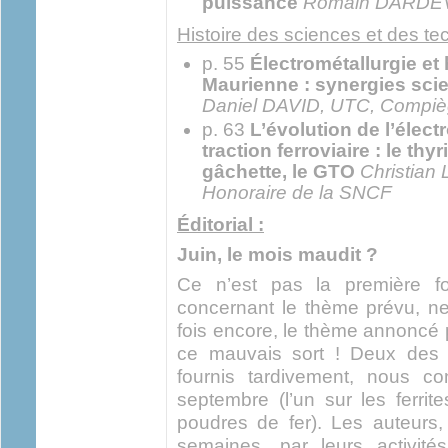
puissance
Romain DARDEV
Histoire des sciences et des t
p. 55
Électrométallurgie et 
Maurienne : synergies scie
Daniel DAVID, UTC, Compi
p. 63
L’évolution de l’élec
traction ferroviaire : le thy
gâchette, le GTO
Christian
Honoraire de la SNCF
Éditorial :
Juin, le mois maudit ?
Ce n’est pas la première fo
concernant le thème prévu, ne
fois encore, le thème annoncé 
ce mauvais sort ! Deux des a
fournis tardivement, nous co
septembre (l’un sur les ferrites
poudres de fer). Les auteurs, 
semaines, par leurs activités