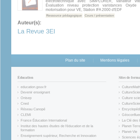
électrotechnique avec SIMPLORER, Variateur vi
Évaluation niveau protection varistances Oxyde
motorisation pour VE, Station IFA 2000 d'EDF
Ressource pédagogique
Cours / présentation
Auteur(s):
La Revue 3EI
Plan du site
Mentions légales
Éducation
Sites de form
education.gouv.fr
CultureMat
(link is external)
(link is ex
Devenir enseignant
CultureScie
(link is external)
(link is ex
Onisep
Culture scie
(link is external)
Cned
CultureSci
(link is external)
(link is ex
Réseau Canopé
Encyclopédi
(link is external)
(link is ex
CLEMI
Géoconflue
(link is external)
(link is ex
France Éducation International
La Clé des 
(link is external)
(link is ex
Institut des hautes études de l'éducation et de la
Planet-Terr
(link is ex
formation
Planet-Vie
(link is external)
(link is ex
Enseignement supérieur, Recherche et Innovation
Sciences éc
(link is external)