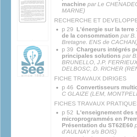
machine
par Le CHENADEC
MARNE)
RECHERCHE ET DEVELOPP
p 29
L'énergie sur la terre
de la consommation
par B
Bretagne. ENS de CACHAN
p 39
Chargeurs intégrés po
principales solutions
par 
BRUNELLO, J.P. FERRIEUX
DELBOSC, D. RICHER (RE
FICHE TRAVAUX DIRIGES
p 46
Convertisseurs multic
C GLAIZE (LEM, MONTPEL
FICHES TRAVAUX PRATIQUE
p 52
L'enseignement des 
microprogrammés en Premi
Présentation du ST62E60
d'AULNAY s/s BOIS)