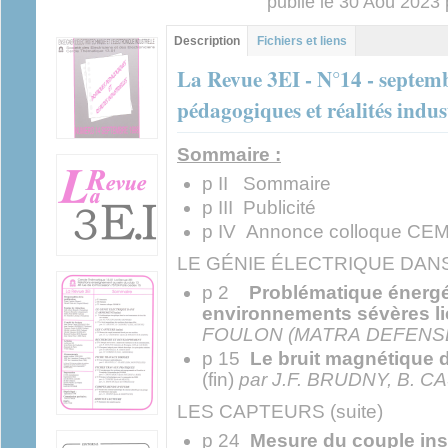
publié le 30 Aoû 2023
Contenu principal
Description
(onglet
Fichiers et liens
actif)
La Revue 3EI - N°14 - septemb
pédagogiques et réalités indust
Sommaire :
p II Sommaire
p III Publicité
p IV Annonce colloque CE
LE GÉNIE ÉLECTRIQUE DANS 
p 2
Problématique énergé
environnements sévères li
FOULON (MATRA DEFENS
p 15
Le bruit magnétique 
(fin)
par J.F. BRUDNY, B.
LES CAPTEURS (suite)
p 24
Mesure du couple ins