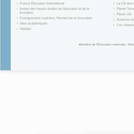
(link is external)
(link is ex
France Éducation International
La Clé des 
(link is external)
(link is ex
Institut des hautes études de l'éducation et de la
Planet-Terr
(link is ex
formation
Planet-Vie
(link is external)
(link is ex
Enseignement supérieur, Recherche et Innovation
Sciences éc
(link is external)
(link is ex
Sites académiques
Ces chansons
(link is external)
(link is ex
Viaéduc
(link is external)
Ministère de l'Éducation nationale - Dire