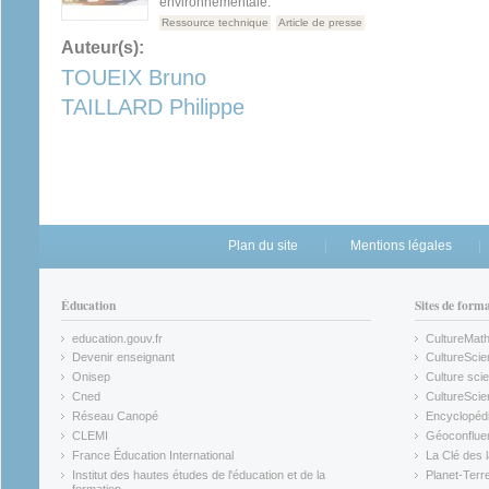
environnementale.
Ressource technique
Article de presse
Auteur(s):
TOUEIX Bruno
TAILLARD Philippe
Plan du site
Mentions légales
Éducation
Sites de form
education.gouv.fr
CultureMat
(link is external)
(link is ex
Devenir enseignant
CultureScie
(link is external)
(link is ex
Onisep
Culture scie
(link is external)
Cned
CultureSci
(link is external)
(link is ex
Réseau Canopé
Encyclopédi
(link is external)
(link is ex
CLEMI
Géoconflue
(link is external)
(link is ex
France Éducation International
La Clé des 
(link is external)
(link is ex
Institut des hautes études de l'éducation et de la
Planet-Terr