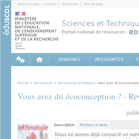
Cookies management panel
Menu principal
Contenu
Recherche
Pied de page
DOMAINES
RESSOURCES
Accueil
>
Ressources
>
Ressources techniques
> Vous avez dit écoconceptio
Vous avez dit écoconception ? - R
publi
Groupe principal
Description
(onglet
Fichiers et liens
actif)
Nous lui avions déjà consacré un num