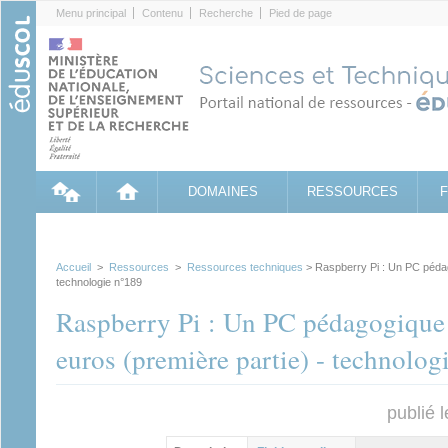
Cookies management panel
Menu principal
Contenu
Recherche
Pied de page
DOMAINES
RESSOURCES
Accueil
>
Ressources
>
Ressources techniques
> Raspberry Pi : Un PC pédag
technologie n°189
Raspberry Pi : Un PC pédagogique
euros (première partie) - technolog
publié 
Groupe principal