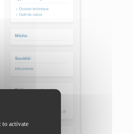
Dossier technique
Outil de calcul
Média
Société:
Infociments
Référence entreprise
Infociments est mis à votre
disposition par le SFIC,
Cimbéton, l’ATILH et Bétocib.
(link is
external)
 to activate
Domaine