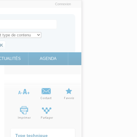
Connexion
e recherche
ch for
ez toute l'information sur le site
education.gouv.fr
CTUALITÉS
AGENDA
(link is
external)
Type technique