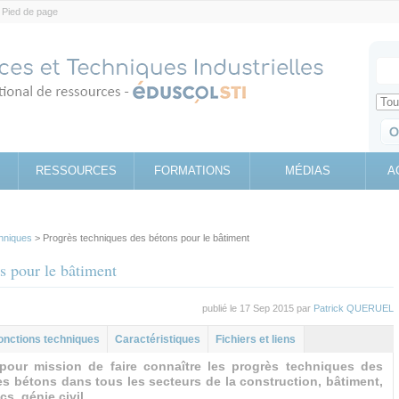
Pied de page
Votr
Sear
Retrouv
RESSOURCES
FORMATIONS
MÉDIAS
A
hniques
> Progrès techniques des bétons pour le bâtiment
s pour le bâtiment
publié le 17 Sep 2015 par
Patrick QUERUEL
l
let
onctions techniques
Caractéristiques
Fichiers et liens
pour mission de faire connaître les progrès techniques des
es bétons dans tous les secteurs de la construction, bâtiment,
cs, génie civil.