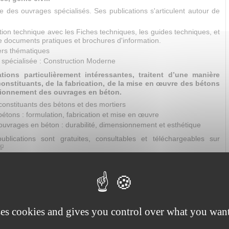
e des ouvrages spécialisés. Ses publications s'articulent autour de
tion technique avec les Fiches techniques, les guides techniques, et
 documents pratiques et brochures d'information.
ers thématiques
 spécialisée : Construction Moderne
ations particulièrement intéressantes, traitent d’une manière
constituants, de la fabrication, de la mise en œuvre des bétons
ionnement des ouvrages en béton.
onstituants des bétons et des mortiers
étons : formulation, fabrication et mise en œuvre
ouvrages en béton : durabilité, dimensionnement et esthétique
ublications sont gratuites, consultables et téléchargeables sur
(link is external)
commander gratuitement les documents de la collection technique
ormat papier par courriel :
centrinfo@cimbeton.net
(link sends e-mail)
ssi vous abonner gratuitement à la revue spécialisée trimestrielle :
Moderne par le même courriel ci-dessus.
n même sujet, privilégier le document le plus récent qui tient
volutions des normes.
ses cookies and gives you control over what you want