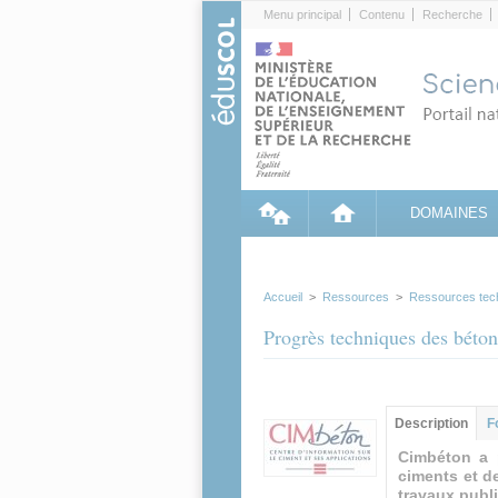
Cookies management panel
Menu principal
Contenu
Recherche
DOMAINES
Accueil
>
Ressources
>
Ressources tec
Progrès techniques des béton
Groupe principa
Description
(ong
F
actif)
Cimbéton a 
ciments et d
travaux publi