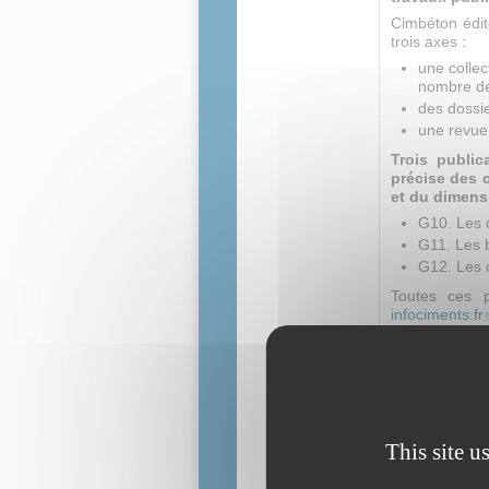
Cimbéton édit
trois axes :
une collec
nombre de
des dossi
une revue
Trois public
précise des 
et du dimens
G10. Les c
G11. Les b
G12. Les 
Toutes ces p
infociments.fr
Vous pouvez 
CIMBéton en f
Vous pouvez au
Construction 
Nota : sur u
compte des é
This site u