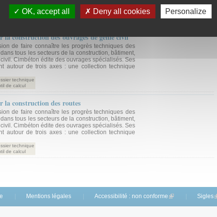
OK, accept all
Deny all cookies
Personalize
 la construction des ouvrages de génie civil
ion de faire connaître les progrès techniques des
dans tous les secteurs de la construction, bâtiment,
 civil. Cimbéton édite des ouvrages spécialisés. Ses
ent autour de trois axes : une collection technique
ssier technique
til de calcul
 la construction des routes
ion de faire connaître les progrès techniques des
dans tous les secteurs de la construction, bâtiment,
 civil. Cimbéton édite des ouvrages spécialisés. Ses
ent autour de trois axes : une collection technique
ssier technique
til de calcul
te
Mentions légales
Accessibilité : non conforme
(link is external)
Sigles
(