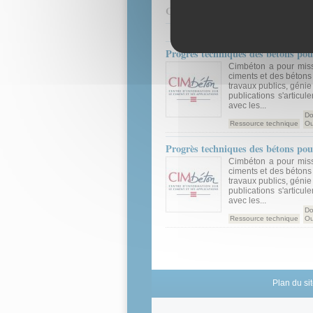
Contenus associés :
Progrès techniques des bétons pour
Cimbéton a pour miss
ciments et des bétons 
travaux publics, génie
publications s'articul
avec les...
Do
Ressource technique
Ou
Progrès techniques des bétons pour
Cimbéton a pour miss
ciments et des bétons 
travaux publics, génie
publications s'articul
avec les...
Do
Ressource technique
Ou
Plan du si