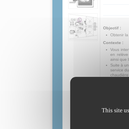
Objectif :
Obtenir la
Contexte :
Vous inter
en relève
ainsi que 
Suite à un
service d
chaudière 
Vous aurez
Activités :
Prérégler l
Utiliser u
Interpréter
This site u
Référenti
4.1 Prépar
4.2 Appliq
4.4 Interp