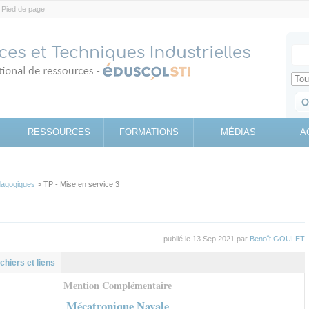
Pied de page
Votr
Sear
Retrouv
RESSOURCES
FORMATIONS
MÉDIAS
A
agogiques
> TP - Mise en service 3
publié le 13 Sep 2021 par
Benoît GOULET
al
let
ichiers et liens
Mention Complémentaire
Mécatronique Navale