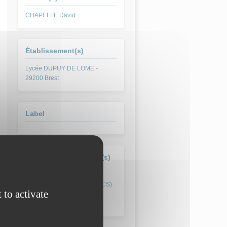
CHAPELLE David
Établissement(s)
Lycée DUPUY DE LOME -
29200 Brest
Label
Formation(s) concernée(s)
 to activate
Mention Complémentaire
Mécatronique Navale