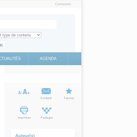
Connexion
e recherche
ch for
ez toute l'information sur le site
education.gouv.fr
CTUALITÉS
AGENDA
(link is
external)
Auteur(s)