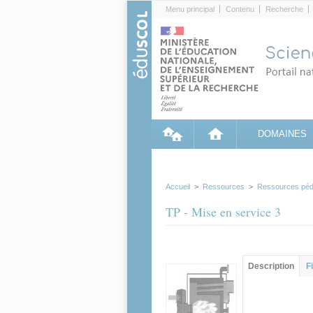
Cookies management panel
Menu principal
Contenu
Recherche
DOMAINES
Accueil
>
Ressources
>
Ressources péd
TP - Mise en service 3
Contenu princip
Description
(ong
F
actif)