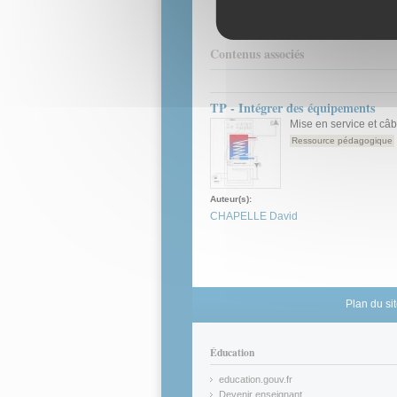
4.5 Rendr
Contenus associés
TP - Intégrer des équipements
Mise en service et câb
Ressource pédagogique
Auteur(s):
CHAPELLE David
Plan du si
Éducation
education.gouv.fr
(link is external)
Devenir enseignant