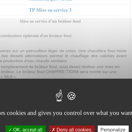
TP Mise en service 3
Mise en service d’un brûleur fioul
 combustion optimale d'un bruleur fioul.
venez sur un patrouilleur léger de cotes. Une chaudière fioul mixte
 des diesels alternateurs permet le chauffage des cabines avant
la production d’eau chaude sanitaire.
 remplacement de brûleur fioul, vous devez réaliser une mise en
u brûleur. Le brûleur fioul CHAPPEE TIGRA sera monté sur une
« Wolf ».
 la puissance du brûleur à adapter à celle de la chaudière.
e brûleur fioul.
n analyseur de combustion.
 les résultats, diagnostiquer et régler le brûleur.
ses cookies and gives you control over what you want
el de formation :
Participer à la mise en service d'une installation
er la mise en service.
uer les procédures.
OK, accept all
Deny all cookies
Personalize
réter les résultats des essais.