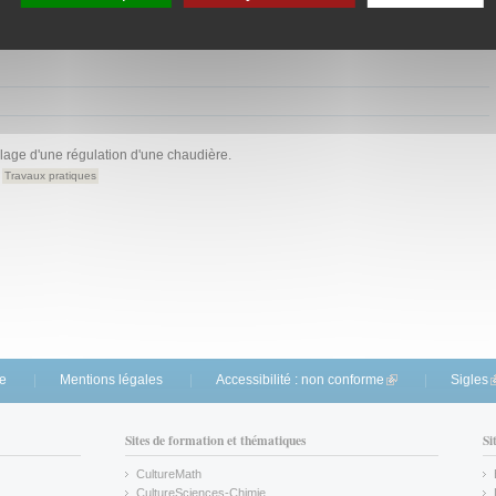
e compte.
lage d'une régulation d'une chaudière.
Travaux pratiques
te
Mentions légales
Accessibilité : non conforme
(link is external)
Sigles
(
Sites de formation et thématiques
Si
CultureMath
(link is external)
CultureSciences-Chimie