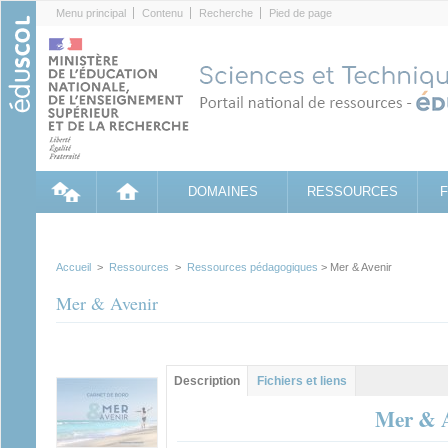
Cookies management panel
Menu principal
Contenu
Recherche
Pied de page
DOMAINES
RESSOURCES
Accueil
>
Ressources
>
Ressources pédagogiques
> Mer & Avenir
Mer & Avenir
Contenu principal
Description
(onglet
Fichiers et liens
actif)
Mer & A