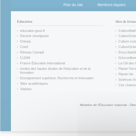
Plan du site
Mentions légales
Éducation
Sites de form
education.gouv.fr
CultureMat
(link is external)
(link is ex
Devenir enseignant
CultureScie
(link is external)
(link is ex
Onisep
Culture scie
(link is external)
Cned
CultureSci
(link is external)
(link is ex
Réseau Canopé
Encyclopédi
(link is external)
(link is ex
CLEMI
Géoconflue
(link is external)
(link is ex
France Éducation International
La Clé des 
(link is external)
(link is ex
Institut des hautes études de l'éducation et de la
Planet-Terr
(link is ex
formation
Planet-Vie
(link is external)
(link is ex
Enseignement supérieur, Recherche et Innovation
Sciences éc
(link is external)
(link is ex
Sites académiques
Ces chansons
(link is external)
(link is ex
Viaéduc
(link is external)
Ministère de l'Éducation nationale - Dire