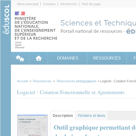
Cookies management panel
Menu principal
Contenu
Recherche
Pied de page
DOMAINES
RESSOURCES
Accueil
>
Ressources
>
Ressources pédagogiques
> Logiciel : Cotation Fonct
Logiciel : Cotation Fonctionnelle et Ajustements
Contenu principal
Description
(onglet
Fichiers et liens
actif)
Outil graphique permettant de 