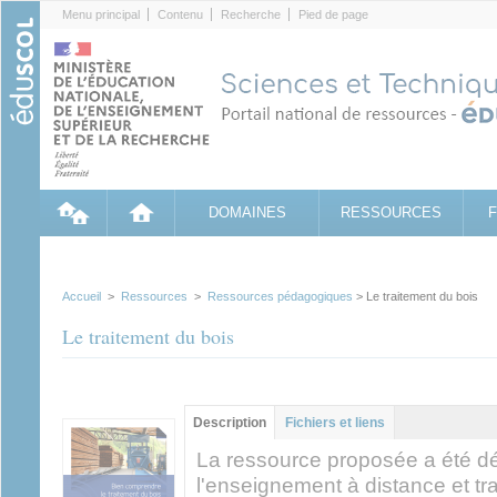
Cookies management panel
Menu principal
Contenu
Recherche
Pied de page
DOMAINES
RESSOURCES
Accueil
>
Ressources
>
Ressources pédagogiques
> Le traitement du bois
Le traitement du bois
Contenu principal
Description
(onglet
Fichiers et liens
actif)
La ressource proposée a été d
l'enseignement à distance et tr