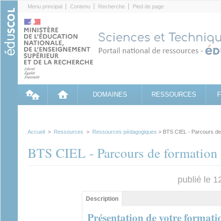
Cookies management panel
Menu principal
Contenu
Recherche
Pied de page
DOMAINES
RESSOURCES
Accueil
>
Ressources
>
Ressources pédagogiques
> BTS CIEL - Parcours de 
BTS CIEL - Parcours de formation
publié le 
Contenu principal
Description
(onglet
actif)
Présentation de votre formati