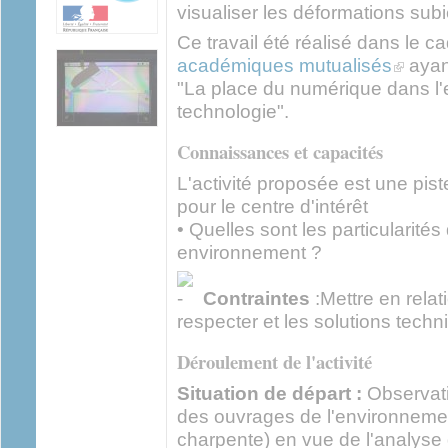
visualiser les déformations subi
Ce travail été réalisé dans le 
(link is e
académiques mutualisés
ayan
"La place du numérique dans l
technologie".
Connaissances et capacités
L'activité proposée est une piste
pour le centre d'intérêt
• Quelles sont les particularité
environnement ?
Contraintes
:Mettre en relat
respecter et les solutions tech
Déroulement de l'activité
Situation de départ :
Observati
des ouvrages de l'environnemen
charpente) en vue de l'analyse 