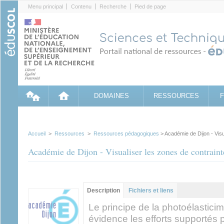
Cookies management panel
Menu principal
Contenu
Recherche
Pied de page
DOMAINES
RESSOURCES
Accueil
>
Ressources
>
Ressources pédagogiques
> Académie de Dijon - Visu
Académie de Dijon - Visualiser les zones de contraint
Contenu principal
Description
(onglet
Fichiers et liens
actif)
Le principe de la photoélastici
évidence les efforts supportés p