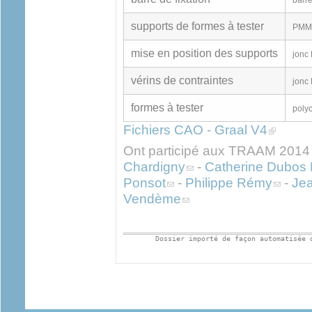
supports de formes à tester
PMM
mise en position des supports
jonc
vérins de contraintes
jonc
formes à tester
poly
(link is ex
Fichiers CAO - Graal V4
Ont participé aux TRAAM 2014
(link sends e-mail)
Chardigny
-
Catherine Dubos 
(link sends e-mail)
(link sen
Ponsot
-
Philippe Rémy
-
Jea
(link sends e-mail)
Vendème
Dossier importé de façon automatisée 