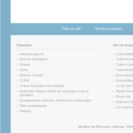
Plan du site
Mentions légales
Éducation
Sites de form
education.gouv.fr
CultureMat
(link is external)
(link is ex
Devenir enseignant
CultureScie
(link is external)
(link is ex
Onisep
Culture scie
(link is external)
Cned
CultureSci
(link is external)
(link is ex
Réseau Canopé
Encyclopédi
(link is external)
(link is ex
CLEMI
Géoconflue
(link is external)
(link is ex
France Éducation International
La Clé des 
(link is external)
(link is ex
Institut des hautes études de l'éducation et de la
Planet-Terr
(link is ex
formation
Planet-Vie
(link is external)
(link is ex
Enseignement supérieur, Recherche et Innovation
Sciences éc
(link is external)
(link is ex
Sites académiques
Ces chansons
(link is external)
(link is ex
Viaéduc
(link is external)
Ministère de l'Éducation nationale - Dire