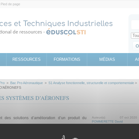
Pied de page
Votr
Sear
Retrouv
RESSOURCES
FORMATIONS
MÉDIAS
A
Pro
>
Bac Pro Aéronautique
>
S1 Analyse fonctionnelle, structurelle et comportementale
>
D’AÉRONEFS
ES SYSTÈMES D’AÉRONEFS
t des solutions d’amélioration d’un produit du
Auteur(s):
07 oct 2020
POMMERETTE David
Mini-projet