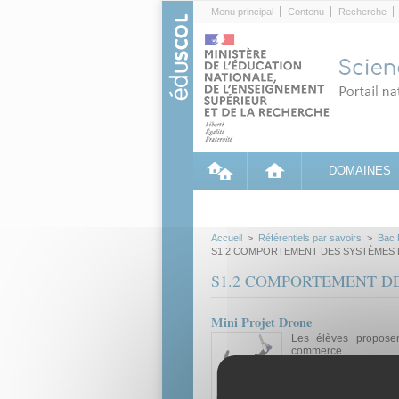
Cookies management panel
Menu principal
Contenu
Recherche
DOMAINES
Accueil
>
Référentiels par savoirs
>
Bac 
S1.2 COMPORTEMENT DES SYSTÈMES 
S1.2 COMPORTEMENT D
Mini Projet Drone
Les élèves proposen
commerce.
Ressource pédagogique