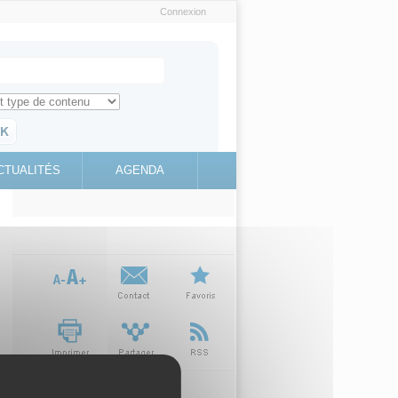
Connexion
e recherche
ch for
ez toute l'information sur le site
education.gouv.fr
CTUALITÉS
AGENDA
(link is
external)