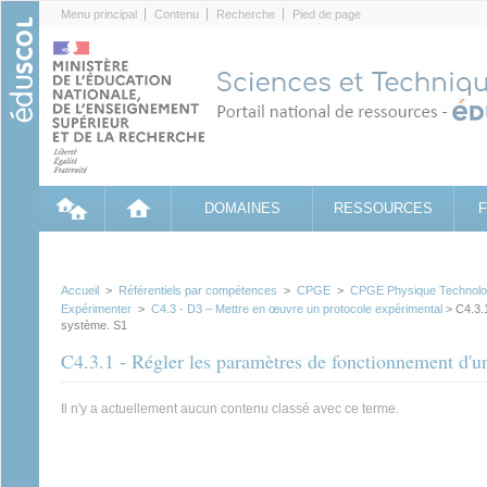
Cookies management panel
Menu principal
Contenu
Recherche
Pied de page
DOMAINES
RESSOURCES
Accueil
>
Référentiels par compétences
>
CPGE
>
CPGE Physique Technologi
Expérimenter
>
C4.3 - D3 – Mettre en œuvre un protocole expérimental
> C4.3.1
système. S1
C4.3.1 - Régler les paramètres de fonctionnement d'u
Il n'y a actuellement aucun contenu classé avec ce terme.