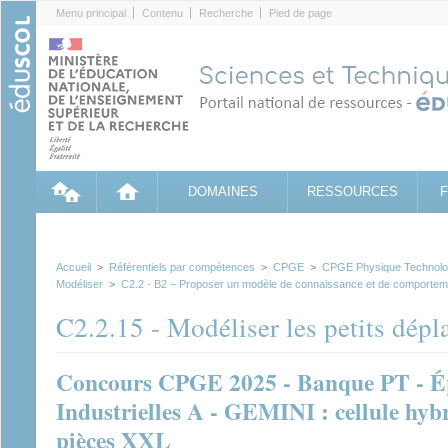
Cookies management panel
Menu principal
Contenu
Recherche
Pied de page
DOMAINES
RESSOURCES
Accueil
>
Référentiels par compétences
>
CPGE
>
CPGE Physique Technologi
Modéliser
>
C2.2 - B2 – Proposer un modèle de connaissance et de comportem
C2.2.15 - Modéliser les petits dép
Concours CPGE 2025 - Banque PT - Ép
Industrielles A - GEMINI : cellule hybr
pièces XXL