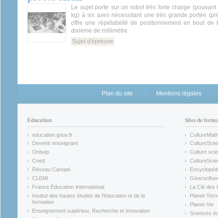
Le sujet porte sur un robot très forte charge (pouvant 
kg) à six axes nécessitant une très grande portée (prè
offre une répétabilité de positionnement en bout de 
dixième de millimètre
Sujet d'épreuve
Plan du site
Mentions légales
Éducation
Sites de form
education.gouv.fr
CultureMat
(link is external)
(link is ex
Devenir enseignant
CultureScie
(link is external)
(link is ex
Onisep
Culture scie
(link is external)
Cned
CultureSci
(link is external)
(link is ex
Réseau Canopé
Encyclopédi
(link is external)
(link is ex
CLEMI
Géoconflue
(link is external)
(link is ex
France Éducation International
La Clé des 
(link is external)
(link is ex
Institut des hautes études de l'éducation et de la
Planet-Terr
(link is ex
formation
Planet-Vie
(link is external)
(link is ex
Enseignement supérieur, Recherche et Innovation
Sciences éc
(link is external)