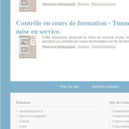
Ressource pédagogique
Examen
Travaux pratiques
Contrôle en cours de formation - Tunne
mise en service.
Cette ressource propose la mise en service d’une ins
pendant un contrôle en cours de formation en fin de for
Ressource pédagogique
Examen
Travaux pratiques
Plan du site
Mentions légales
Éducation
Sites de form
education.gouv.fr
CultureMat
(link is external)
(link is ex
Devenir enseignant
CultureScie
(link is external)
(link is ex
Onisep
Culture scie
(link is external)
Cned
CultureSci