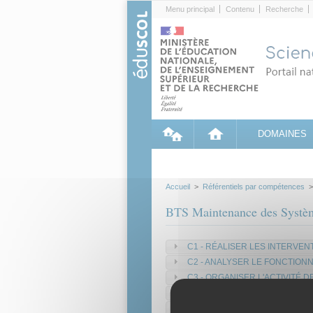
Cookies management panel
Menu principal
Contenu
Recherche
DOMAINES
Accueil
>
Référentiels par compétences
BTS Maintenance des Systèm
C1 - RÉALISER LES INTERVE
C2 - ANALYSER LE FONCTION
C3 - ORGANISER L'ACTIVITÉ 
C4 - CONCEVOIR DES SOLUT
C5 - COMMUNIQUER LES INF