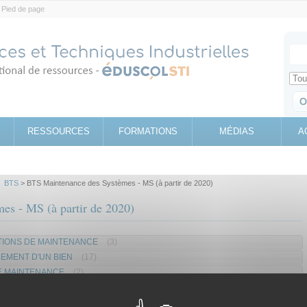
Pied de page
Votr
Sear
Retrouv
RESSOURCES
FORMATIONS
MÉDIAS
A
>
BTS
> BTS Maintenance des Systèmes - MS (à partir de 2020)
es - MS (à partir de 2020)
NTIONS DE MAINTENANCE
(3)
NEMENT D'UN BIEN
(17)
DE MAINTENANCE
(2)
IONS TECHNIQUES
(1)
ORMATIONS TECHNIQUES
(0)