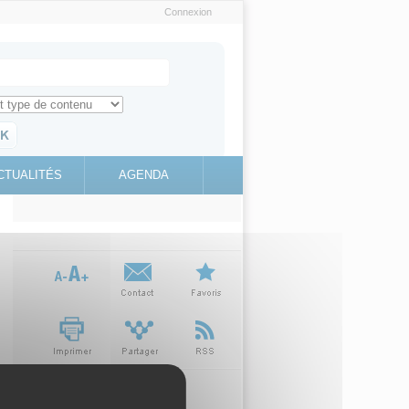
Connexion
e recherche
ch for
ez toute l'information sur le site
education.gouv.fr
CTUALITÉS
AGENDA
(link is
external)