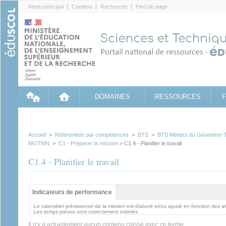
Cookies management panel
Menu principal
Contenu
Recherche
Pied de page
DOMAINES
RESSOURCES
Accueil
>
Référentiels par compétences
>
BTS
>
BTS Métiers du Géomètre-To
MGTMN
>
C1 - Préparer la mission
> C1.4 - Planifier le travail
C1.4 - Planifier le travail
Groupe principal
Indicateurs de performance
(onglet
actif)
Le calendrier prévisionnel de la mission est élaboré et/ou ajusté en fonction des 
Les temps prévus sont correctement estimés
Il n'y a actuellement aucun contenu classé avec ce terme.