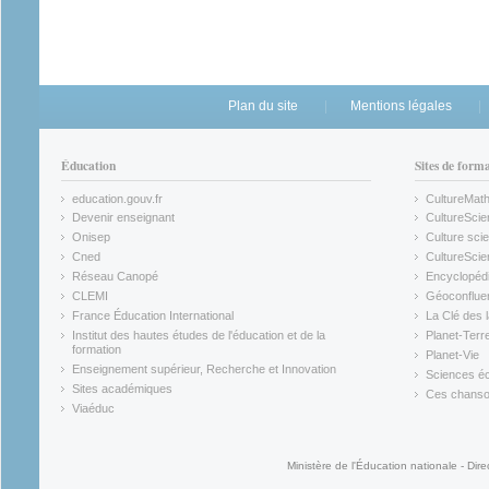
Plan du site
Mentions légales
Éducation
Sites de form
education.gouv.fr
CultureMat
(link is external)
(link is ex
Devenir enseignant
CultureScie
(link is external)
(link is ex
Onisep
Culture scie
(link is external)
Cned
CultureSci
(link is external)
(link is ex
Réseau Canopé
Encyclopédi
(link is external)
(link is ex
CLEMI
Géoconflue
(link is external)
(link is ex
France Éducation International
La Clé des 
(link is external)
(link is ex
Institut des hautes études de l'éducation et de la
Planet-Terr
(link is ex
formation
Planet-Vie
(link is external)
(link is ex
Enseignement supérieur, Recherche et Innovation
Sciences éc
(link is external)
(link is ex
Sites académiques
Ces chansons
(link is external)
(link is ex
Viaéduc
(link is external)
Ministère de l'Éducation nationale - Dire