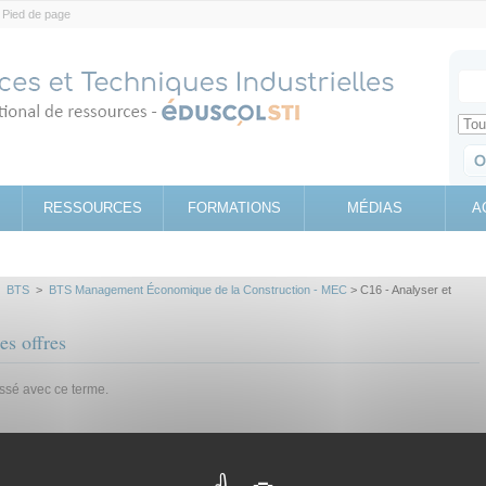
Pied de page
Votr
Sear
Retrouv
RESSOURCES
FORMATIONS
MÉDIAS
A
>
BTS
>
BTS Management Économique de la Construction - MEC
> C16 - Analyser et
es offres
assé avec ce terme.