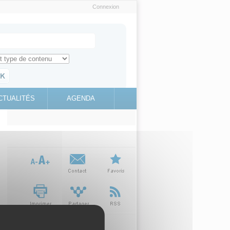
Connexion
e recherche
ch for
ez toute l'information sur le site
education.gouv.fr
CTUALITÉS
AGENDA
(link is
external)