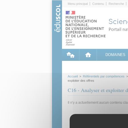
Cookies management panel
Menu principal
Contenu
Recherche
DOMAINES
Accueil
>
Référentiels par compétences
exploiter des offres
C16 - Analyser et exploiter d
Il n'y a actuellement aucun contenu cl