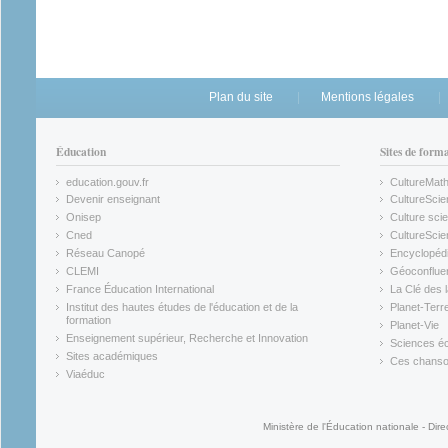
Plan du site
Mentions légales
Éducation
Sites de form
education.gouv.fr
CultureMat
(link is external)
(link is ex
Devenir enseignant
CultureScie
(link is external)
(link is ex
Onisep
Culture scie
(link is external)
Cned
CultureSci
(link is external)
(link is ex
Réseau Canopé
Encyclopédi
(link is external)
(link is ex
CLEMI
Géoconflue
(link is external)
(link is ex
France Éducation International
La Clé des 
(link is external)
(link is ex
Institut des hautes études de l'éducation et de la
Planet-Terr
(link is ex
formation
Planet-Vie
(link is external)
(link is ex
Enseignement supérieur, Recherche et Innovation
Sciences éc
(link is external)
(link is ex
Sites académiques
Ces chansons
(link is external)
(link is ex
Viaéduc
(link is external)
Ministère de l'Éducation nationale - Dire